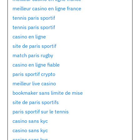
meilleur casino en ligne france
tennis paris sportif
tennis paris sportif
casino en ligne
site de paris sportif
match paris rugby
casino en ligne fiable
paris sportif crypto
meilleur live casino
bookmaker sans limite de mise
site de paris sportifs
paris sportif sur le tennis
casino sans kyc
casino sans kyc
casino sans kyc