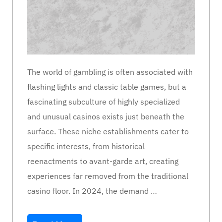
The world of gambling is often associated with
flashing lights and classic table games, but a
fascinating subculture of highly specialized
and unusual casinos exists just beneath the
surface. These niche establishments cater to
specific interests, from historical
reenactments to avant-garde art, creating
experiences far removed from the traditional
casino floor. In 2024, the demand …