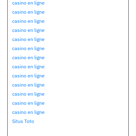
casino en ligne
casino en ligne
casino en ligne
casino en ligne
casino en ligne
casino en ligne
casino en ligne
casino en ligne
casino en ligne
casino en ligne
casino en ligne
casino en ligne
casino en ligne
Situs Toto