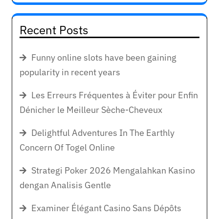
Recent Posts
Funny online slots have been gaining
popularity in recent years
Les Erreurs Fréquentes à Éviter pour Enfin
Dénicher le Meilleur Sèche-Cheveux
Delightful Adventures In The Earthly
Concern Of Togel Online
Strategi Poker 2026 Mengalahkan Kasino
dengan Analisis Gentle
Examiner Élégant Casino Sans Dépôts