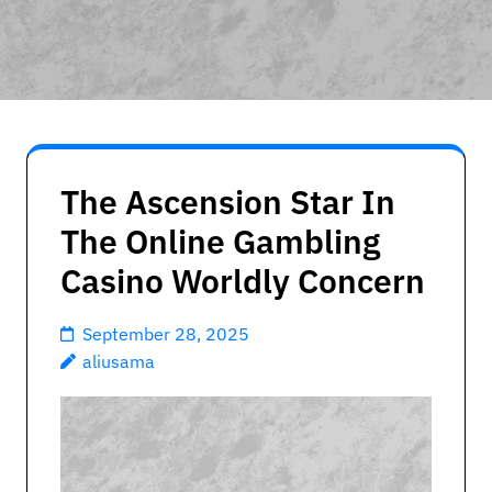
The Ascension Star In
The Online Gambling
Casino Worldly Concern
September 28, 2025
aliusama