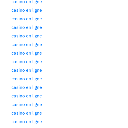
casino en ligne
casino en ligne
casino en ligne
casino en ligne
casino en ligne
casino en ligne
casino en ligne
casino en ligne
casino en ligne
casino en ligne
casino en ligne
casino en ligne
casino en ligne
casino en ligne
casino en ligne