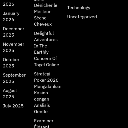
2026
Dénicher le
Technology
Meilleur
January
Uncategorized
Sèche-
2026
Cheveux
December
Delightful
2025
Adventures
November
In The
2025
Earthly
Concern Of
October
Togel Online
2025
Strategi
September
Poker 2026
2025
Mengalahkan
August
Kasino
2025
dengan
Analisis
July 2025
Gentle
Examiner
Élégant