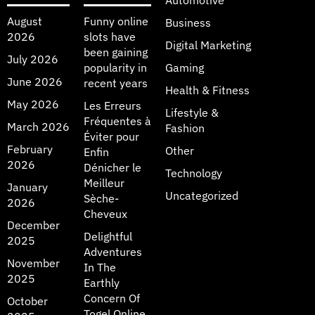
August
Funny online
Business
2026
slots have
Digital Marketing
been gaining
July 2026
popularity in
Gaming
June 2026
recent years
Health & Fitness
May 2026
Les Erreurs
Lifestyle &
Fréquentes à
March 2026
Fashion
Éviter pour
February
Other
Enfin
2026
Dénicher le
Technology
Meilleur
January
Uncategorized
Sèche-
2026
Cheveux
December
Delightful
2025
Adventures
November
In The
2025
Earthly
Concern Of
October
Togel Online