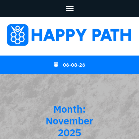
Skip
to
content
(Press
Enter)
06-08-26
Month:
November
2025