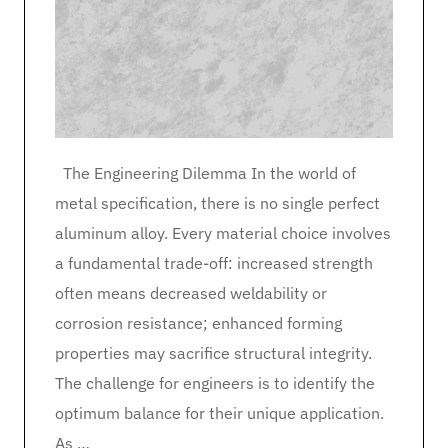
The Engineering Dilemma In the world of
metal specification, there is no single perfect
aluminum alloy. Every material choice involves
a fundamental trade-off: increased strength
often means decreased weldability or
corrosion resistance; enhanced forming
properties may sacrifice structural integrity.
The challenge for engineers is to identify the
optimum balance for their unique application.
As …