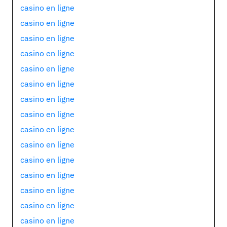
casino en ligne
casino en ligne
casino en ligne
casino en ligne
casino en ligne
casino en ligne
casino en ligne
casino en ligne
casino en ligne
casino en ligne
casino en ligne
casino en ligne
casino en ligne
casino en ligne
casino en ligne