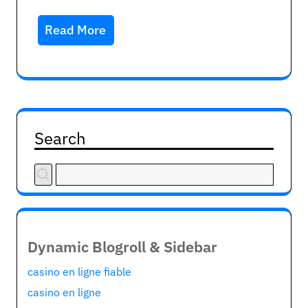
Read More
Search
Dynamic Blogroll & Sidebar
casino en ligne fiable
casino en ligne