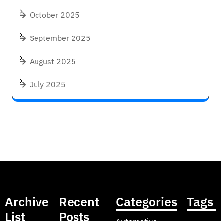
October 2025
September 2025
August 2025
July 2025
Archive
Recent
Categories
Tags
List
Posts
Automotive