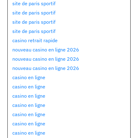
site de paris sportif
site de paris sportif
site de paris sportif
site de paris sportif
casino retrait rapide
nouveau casino en ligne 2026
nouveau casino en ligne 2026
nouveau casino en ligne 2026
casino en ligne
casino en ligne
casino en ligne
casino en ligne
casino en ligne
casino en ligne
casino en ligne