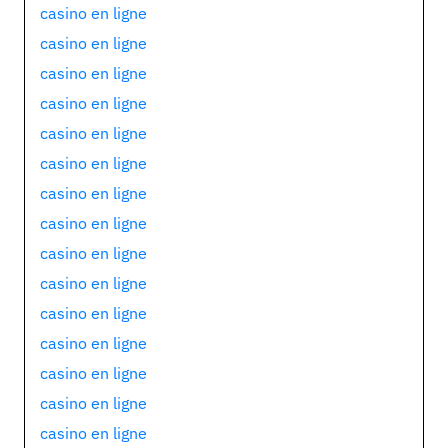
casino en ligne
casino en ligne
casino en ligne
casino en ligne
casino en ligne
casino en ligne
casino en ligne
casino en ligne
casino en ligne
casino en ligne
casino en ligne
casino en ligne
casino en ligne
casino en ligne
casino en ligne