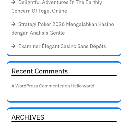
Delightful Adventures In The Earthly
Concern Of Togel Online
Strategi Poker 2026 Mengalahkan Kasino
dengan Analisis Gentle
Examiner Élégant Casino Sans Dépôts
Recent Comments
A WordPress Commenter
on
Hello world!
ARCHIVES