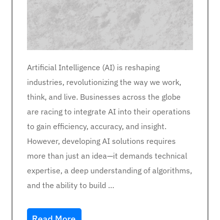
Artificial Intelligence (AI) is reshaping
industries, revolutionizing the way we work,
think, and live. Businesses across the globe
are racing to integrate AI into their operations
to gain efficiency, accuracy, and insight.
However, developing AI solutions requires
more than just an idea—it demands technical
expertise, a deep understanding of algorithms,
and the ability to build …
Read More