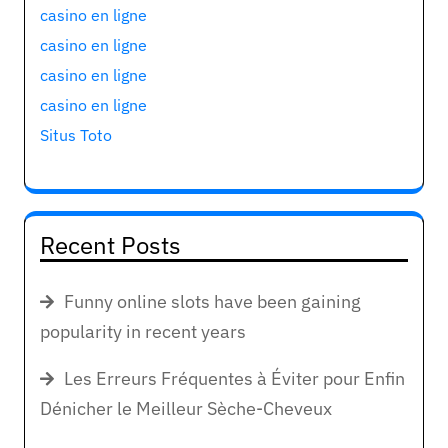
casino en ligne
casino en ligne
casino en ligne
casino en ligne
Situs Toto
Recent Posts
Funny online slots have been gaining
popularity in recent years
Les Erreurs Fréquentes à Éviter pour Enfin
Dénicher le Meilleur Sèche-Cheveux