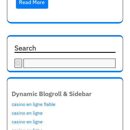
Read More
Search
Dynamic Blogroll & Sidebar
casino en ligne fiable
casino en ligne
casino en ligne