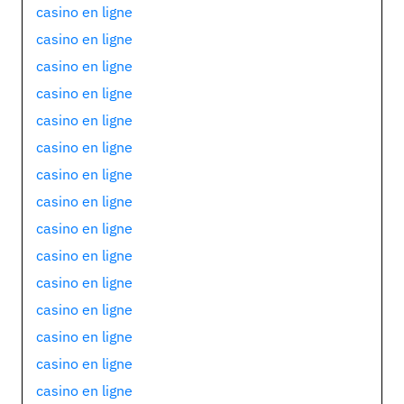
casino en ligne
casino en ligne
casino en ligne
casino en ligne
casino en ligne
casino en ligne
casino en ligne
casino en ligne
casino en ligne
casino en ligne
casino en ligne
casino en ligne
casino en ligne
casino en ligne
casino en ligne