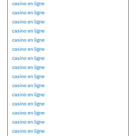
casino en ligne
casino en ligne
casino en ligne
casino en ligne
casino en ligne
casino en ligne
casino en ligne
casino en ligne
casino en ligne
casino en ligne
casino en ligne
casino en ligne
casino en ligne
casino en ligne
casino en ligne