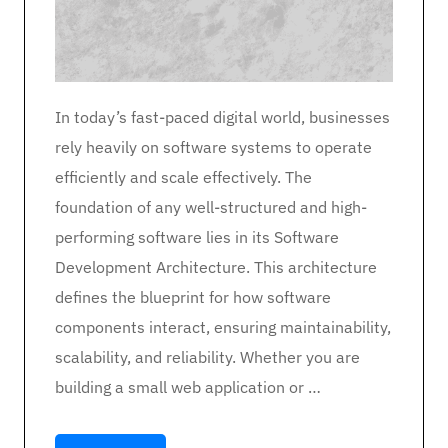
In today’s fast-paced digital world, businesses
rely heavily on software systems to operate
efficiently and scale effectively. The
foundation of any well-structured and high-
performing software lies in its Software
Development Architecture. This architecture
defines the blueprint for how software
components interact, ensuring maintainability,
scalability, and reliability. Whether you are
building a small web application or …