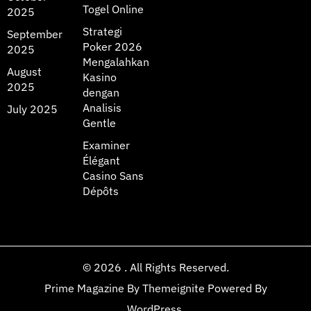
Togel Online
2025
Strategi
September
Poker 2026
2025
Mengalahkan
August
Kasino
2025
dengan
Analisis
July 2025
Gentle
Examiner
Élégant
Casino Sans
Dépôts
© 2026
. All Rights Reserved.
Prime Magazine
By
Themeignite
Powered By
WordPress
.