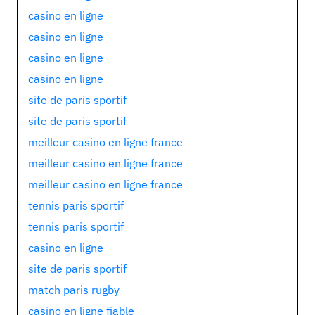
casino en ligne
casino en ligne
casino en ligne
casino en ligne
site de paris sportif
site de paris sportif
meilleur casino en ligne france
meilleur casino en ligne france
meilleur casino en ligne france
tennis paris sportif
tennis paris sportif
casino en ligne
site de paris sportif
match paris rugby
casino en ligne fiable