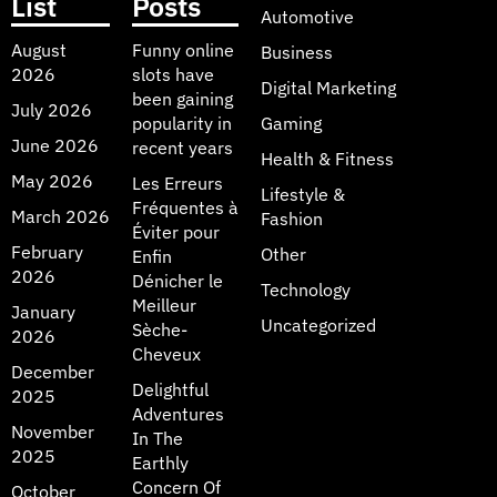
List
Posts
Automotive
August
Funny online
Business
2026
slots have
Digital Marketing
been gaining
July 2026
popularity in
Gaming
June 2026
recent years
Health & Fitness
May 2026
Les Erreurs
Lifestyle &
Fréquentes à
March 2026
Fashion
Éviter pour
February
Other
Enfin
2026
Dénicher le
Technology
Meilleur
January
Uncategorized
Sèche-
2026
Cheveux
December
Delightful
2025
Adventures
November
In The
2025
Earthly
Concern Of
October