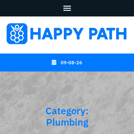
Skip
to
content
(Press
Enter)
09-08-26
Category:
Plumbing